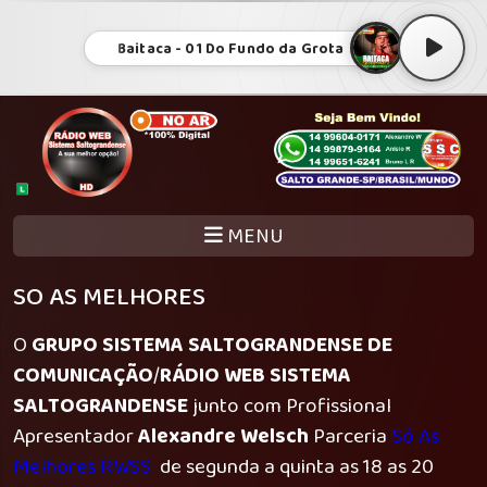
Baitaca - 01 Do Fundo da Grota
MENU
SO AS MELHORES
O
GRUPO SISTEMA SALTOGRANDENSE DE
COMUNICAÇÃO
/
RÁDIO WEB SISTEMA
SALTOGRANDENSE
junto com Profissional
Apresentador
Alexandre Welsch
Parceria
Só As
Melhores RWSS
de segunda a quinta as 18 as 20